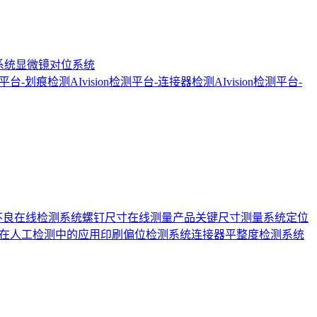
系统
显微镜对位系统
检测平台-划痕检测
AIvision检测平台-连接器检测
AIvision检测平台-
不良在线检测系统
螺钉尺寸在线测量
产品关键尺寸测量系统
定位
在人工检测中的应用
印刷偏位检测系统
连接器平整度检测系统