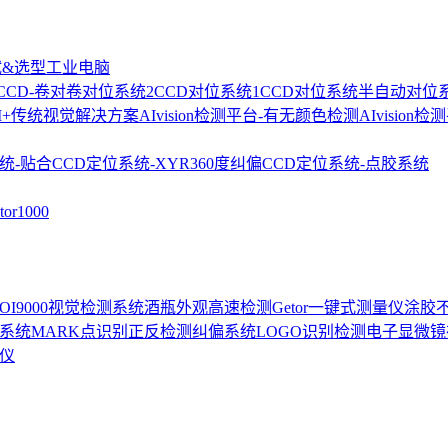
试&选型
工业电脑
2CCD-卷对卷对位系统
2CCD对位系统
1CCD对位系统
半自动对位
I+传统视觉解决方案
AIvision检测平台-有无颜色检测
AIvision
统-贴合
CCD定位系统-XYR360度纠偏
CCD定位系统-点胶系统
r1000
-AOI9000视觉检测系统
酒瓶外观高速检测
Getor一键式测量仪
涂胶
位系统
MARK点识别正反检测
纠偏系统
LOGO识别检测
电子显微镜
测仪