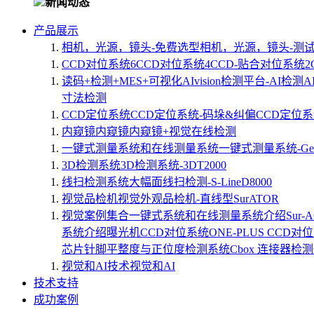
新闻动态
产品展示
相机，光源，镜头-免费选型
相机，光源，镜头-测
CCD对位系统
6CCD对位系统
4CCD-贴合对位系统
读码+检测+MES+可视化
AIvision检测平台-AI检测
A
寸法检测
CCD定位系统
CCD定位系统-码垛&纠偏
CCD定位系
内窥镜
内窥镜
内窥镜+视觉在线检测
一键式测量系统和在线测量系统
一键式测量系统-Geto
3D检测系统
3D检测系统-3DT2000
线扫检测系统
大幅面线扫检测-S-LineD8000
视觉品检机
视觉外观品检机-直线型SurATOR
视觉案例集合
一键式系统和在线测量系统介绍
Sur
系统介绍
曝光机CCD对位系统
ONE-PLUS CCD对
芯片针脚平整度与正位度检测系统
Cbox 连接器检
视觉和AI技术
视觉和AI
技术支持
成功案例