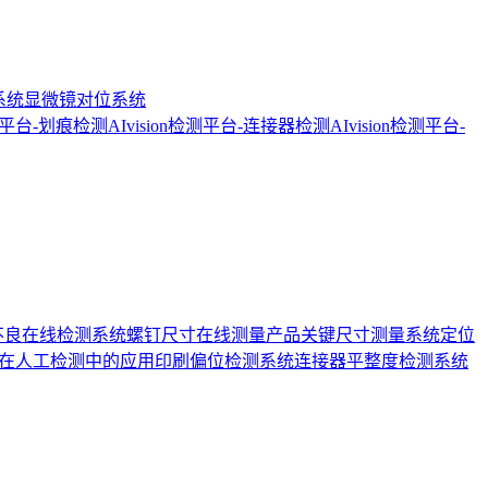
系统
显微镜对位系统
检测平台-划痕检测
AIvision检测平台-连接器检测
AIvision检测平台-
不良在线检测系统
螺钉尺寸在线测量
产品关键尺寸测量系统
定位
在人工检测中的应用
印刷偏位检测系统
连接器平整度检测系统