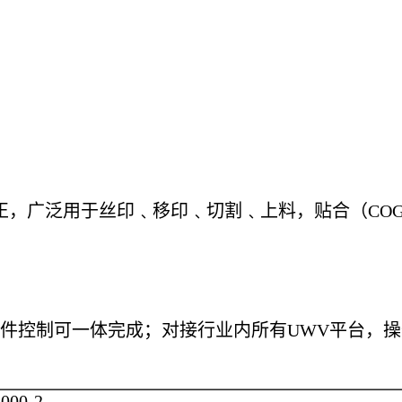
正，广泛用于丝印﹑移印﹑切割﹑上料，贴合（CO
件控制可一体完成；对接行业内所有UWV平台，
6000-2