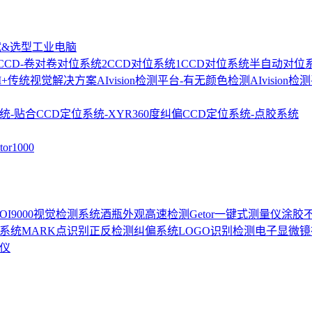
试&选型
工业电脑
2CCD-卷对卷对位系统
2CCD对位系统
1CCD对位系统
半自动对位
I+传统视觉解决方案
AIvision检测平台-有无颜色检测
AIvision
统-贴合
CCD定位系统-XYR360度纠偏
CCD定位系统-点胶系统
r1000
-AOI9000视觉检测系统
酒瓶外观高速检测
Getor一键式测量仪
涂胶
位系统
MARK点识别正反检测
纠偏系统
LOGO识别检测
电子显微镜
测仪