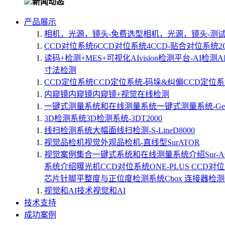
新闻动态
产品展示
相机，光源，镜头-免费选型
相机，光源，镜头-测
CCD对位系统
6CCD对位系统
4CCD-贴合对位系统
读码+检测+MES+可视化
AIvision检测平台-AI检测
A
寸法检测
CCD定位系统
CCD定位系统-码垛&纠偏
CCD定位系
内窥镜
内窥镜
内窥镜+视觉在线检测
一键式测量系统和在线测量系统
一键式测量系统-Geto
3D检测系统
3D检测系统-3DT2000
线扫检测系统
大幅面线扫检测-S-LineD8000
视觉品检机
视觉外观品检机-直线型SurATOR
视觉案例集合
一键式系统和在线测量系统介绍
Sur
系统介绍
曝光机CCD对位系统
ONE-PLUS CCD对
芯片针脚平整度与正位度检测系统
Cbox 连接器检
视觉和AI技术
视觉和AI
技术支持
成功案例