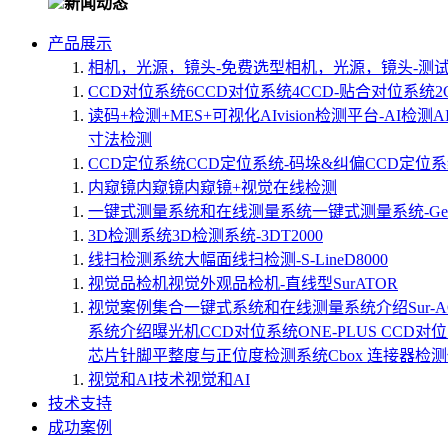
新闻动态
产品展示
相机，光源，镜头-免费选型
相机，光源，镜头-测
CCD对位系统
6CCD对位系统
4CCD-贴合对位系统
读码+检测+MES+可视化
AIvision检测平台-AI检测
A
寸法检测
CCD定位系统
CCD定位系统-码垛&纠偏
CCD定位系
内窥镜
内窥镜
内窥镜+视觉在线检测
一键式测量系统和在线测量系统
一键式测量系统-Geto
3D检测系统
3D检测系统-3DT2000
线扫检测系统
大幅面线扫检测-S-LineD8000
视觉品检机
视觉外观品检机-直线型SurATOR
视觉案例集合
一键式系统和在线测量系统介绍
Sur
系统介绍
曝光机CCD对位系统
ONE-PLUS CCD对
芯片针脚平整度与正位度检测系统
Cbox 连接器检
视觉和AI技术
视觉和AI
技术支持
成功案例