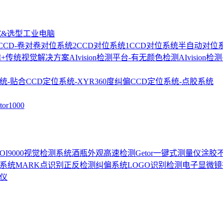
试&选型
工业电脑
2CCD-卷对卷对位系统
2CCD对位系统
1CCD对位系统
半自动对位
I+传统视觉解决方案
AIvision检测平台-有无颜色检测
AIvision
统-贴合
CCD定位系统-XYR360度纠偏
CCD定位系统-点胶系统
r1000
-AOI9000视觉检测系统
酒瓶外观高速检测
Getor一键式测量仪
涂胶
位系统
MARK点识别正反检测
纠偏系统
LOGO识别检测
电子显微镜
测仪