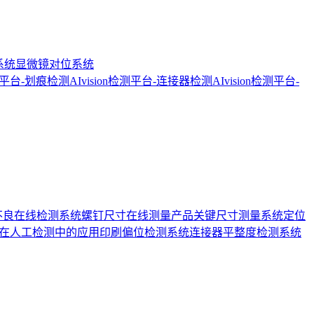
系统
显微镜对位系统
检测平台-划痕检测
AIvision检测平台-连接器检测
AIvision检测平台-
不良在线检测系统
螺钉尺寸在线测量
产品关键尺寸测量系统
定位
在人工检测中的应用
印刷偏位检测系统
连接器平整度检测系统