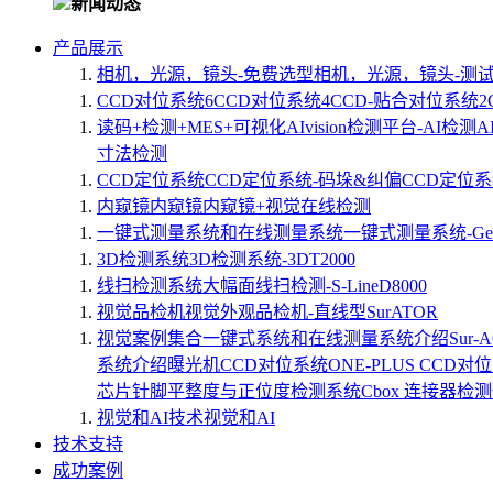
新闻动态
产品展示
相机，光源，镜头-免费选型
相机，光源，镜头-测
CCD对位系统
6CCD对位系统
4CCD-贴合对位系统
读码+检测+MES+可视化
AIvision检测平台-AI检测
A
寸法检测
CCD定位系统
CCD定位系统-码垛&纠偏
CCD定位系
内窥镜
内窥镜
内窥镜+视觉在线检测
一键式测量系统和在线测量系统
一键式测量系统-Geto
3D检测系统
3D检测系统-3DT2000
线扫检测系统
大幅面线扫检测-S-LineD8000
视觉品检机
视觉外观品检机-直线型SurATOR
视觉案例集合
一键式系统和在线测量系统介绍
Sur
系统介绍
曝光机CCD对位系统
ONE-PLUS CCD对
芯片针脚平整度与正位度检测系统
Cbox 连接器检
视觉和AI技术
视觉和AI
技术支持
成功案例