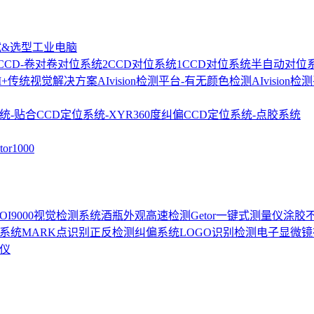
试&选型
工业电脑
2CCD-卷对卷对位系统
2CCD对位系统
1CCD对位系统
半自动对位
I+传统视觉解决方案
AIvision检测平台-有无颜色检测
AIvision
统-贴合
CCD定位系统-XYR360度纠偏
CCD定位系统-点胶系统
r1000
-AOI9000视觉检测系统
酒瓶外观高速检测
Getor一键式测量仪
涂胶
位系统
MARK点识别正反检测
纠偏系统
LOGO识别检测
电子显微镜
测仪