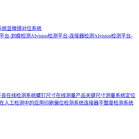
系统
显微镜对位系统
检测平台-划痕检测
AIvision检测平台-连接器检测
AIvision检测平台-
不良在线检测系统
螺钉尺寸在线测量
产品关键尺寸测量系统
定位
在人工检测中的应用
印刷偏位检测系统
连接器平整度检测系统